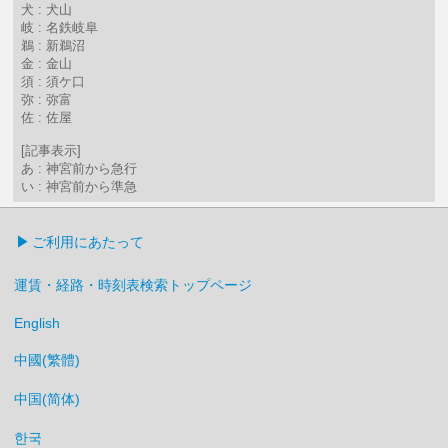
犬 : 犬山
岐 : 名鉄岐阜
鵜 : 新鵜沼
金 : 金山
須 : 須ケ口
弥 : 弥富
佐 : 佐屋
[記事表示]
あ : 神宮前から急行
い : 神宮前から準急
ご利用にあたって
運賃・経路・時刻表検索トップページ
English
中國(繁體)
中国(简体)
한국