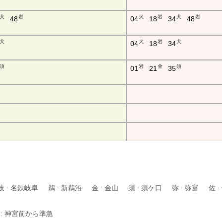
犬
岩
犬
岩
犬
岩
48
04
18
34
48
犬
犬
岩
犬
04
18
34
須
岩
金
須
01
21
35
岐 : 名鉄岐阜 鵜 : 新鵜沼 金 : 金山 須 : 須ケ口 弥 : 弥富 佐 
 : 神宮前から準急