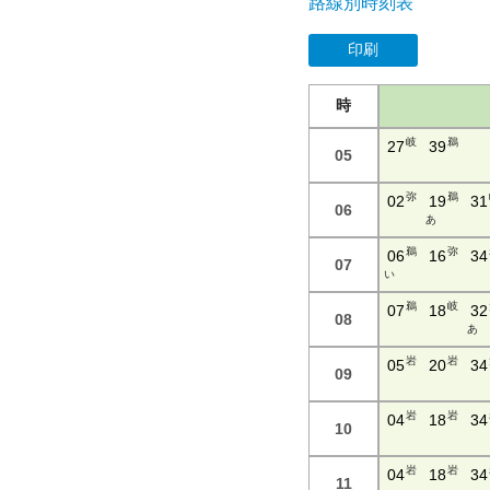
路線別時刻表
印刷
時
岐
鵜
27
39
05
弥
鵜
02
19
31
06
あ
鵜
弥
06
16
34
07
い
鵜
岐
07
18
32
08
あ
岩
岩
05
20
34
09
岩
岩
04
18
34
10
岩
岩
04
18
34
11