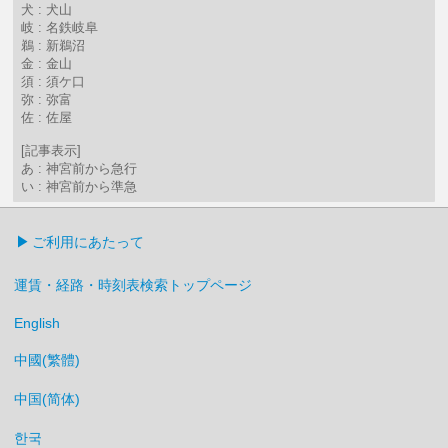
犬 : 犬山
岐 : 名鉄岐阜
鵜 : 新鵜沼
金 : 金山
須 : 須ケ口
弥 : 弥富
佐 : 佐屋
[記事表示]
あ : 神宮前から急行
い : 神宮前から準急
ご利用にあたって
運賃・経路・時刻表検索トップページ
English
中國(繁體)
中国(简体)
한국