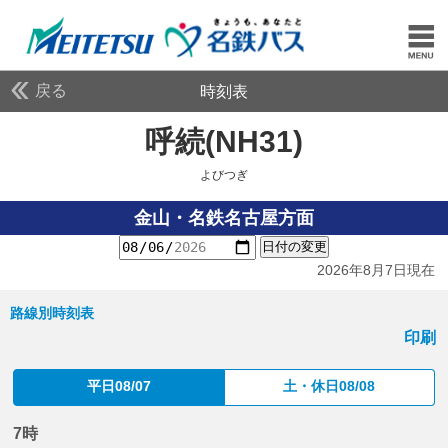
戻る
時刻表
呼続(NH31)
よびつぎ
よびつぎ
金山・名鉄名古屋方面
日付の変更
2026年8月7日現在
路線別時刻表
印刷
平日08/07
土・休日08/08
7時