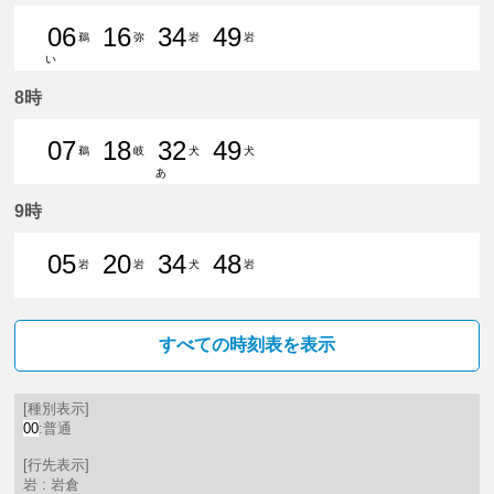
06
16
34
49
鵜
弥
岩
岩
い
6分はつ 普通新鵜沼いき
16分はつ 普通弥富いき
34分はつ 普通岩倉（愛
49分はつ 普通岩
8時
07
18
32
49
鵜
岐
犬
犬
あ
7分はつ 普通新鵜沼いき
18分はつ 普通名鉄岐阜いき
32分はつ 普通犬山いき
49分はつ 普通犬山いき
9時
05
20
34
48
岩
岩
犬
岩
5分はつ 普通岩倉（愛知県）いき
20分はつ 普通岩倉（愛知県）
34分はつ 普通犬山いき
48分はつ 普通岩
すべての時刻表を表示
[種別表示]
00
:普通
[行先表示]
岩 : 岩倉