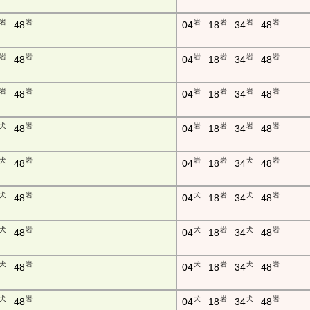
岩
岩
岩
岩
岩
岩
48
04
18
34
48
岩
岩
岩
岩
岩
岩
48
04
18
34
48
岩
岩
岩
岩
岩
岩
48
04
18
34
48
犬
岩
岩
岩
岩
岩
48
04
18
34
48
犬
岩
岩
岩
犬
岩
48
04
18
34
48
犬
岩
犬
岩
犬
岩
48
04
18
34
48
犬
岩
犬
岩
犬
岩
48
04
18
34
48
犬
岩
犬
岩
犬
岩
48
04
18
34
48
犬
岩
犬
岩
犬
岩
48
04
18
34
48