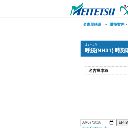
名古屋鉄道
＞
乗換案内
よびつぎ
呼続(NH31) 時刻
名古屋本線
日付