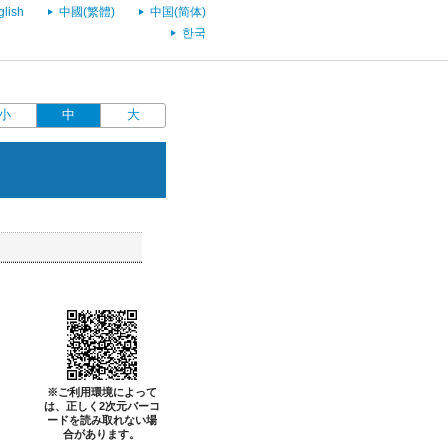
glish
中國(繁體)
中国(简体)
한국
小
中
大
※ご利用環境によって
は、正しく2次元バーコ
ードを読み取れない場
合があります。