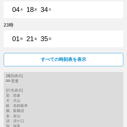
04
18
34
犬
岩
犬
4分はつ 普通犬山いき
18分はつ 普通岩倉（愛知県）
34分はつ 普通犬山いき
23時
01
21
35
岩
金
須
1分はつ 普通岩倉（愛知県）いき
21分はつ 普通金山（愛知県）
35分はつ 普通須ケ口いき
すべての時刻表を表示
[種別表示]
00
:普通
[行先表示]
岩 : 岩倉
犬 : 犬山
岐 : 名鉄岐阜
鵜 : 新鵜沼
金 : 金山
須 : 須ケ口
弥 : 弥富