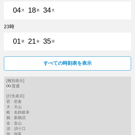
04
18
34
犬
岩
犬
4分はつ 普通犬山いき
18分はつ 普通岩倉（愛知県）
34分はつ 普通犬山いき
23時
01
21
35
岩
金
須
1分はつ 普通岩倉（愛知県）いき
21分はつ 普通金山（愛知県）
35分はつ 普通須ケ口いき
すべての時刻表を表示
[種別表示]
00
:普通
[行先表示]
岩 : 岩倉
犬 : 犬山
岐 : 名鉄岐阜
鵜 : 新鵜沼
金 : 金山
須 : 須ケ口
弥 : 弥富