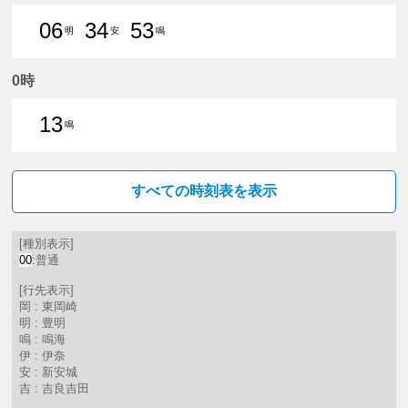
06
34
53
明
安
鳴
6分はつ 普通豊明いき
34分はつ 普通新安城いき
53分はつ 普通鳴海いき
0時
13
鳴
13分はつ 普通鳴海いき
すべての時刻表を表示
[種別表示]
00
:普通
[行先表示]
岡 : 東岡崎
明 : 豊明
鳴 : 鳴海
伊 : 伊奈
安 : 新安城
吉 : 吉良吉田