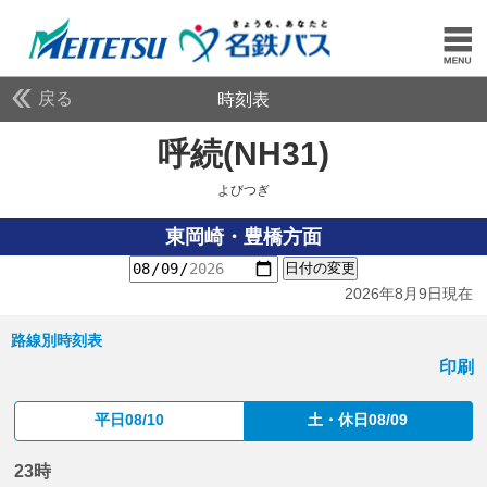
戻る
時刻表
呼続(NH31)
よびつぎ
よびつぎ
東岡崎・豊橋方面
日付の変更
2026年8月9日現在
路線別時刻表
印刷
平日08/10
土・休日08/09
23時