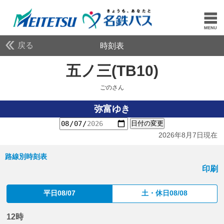
戻る
時刻表
五ノ三(TB10)
ごのさん
ごのさん
弥富ゆき
日付の変更
2026年8月7日現在
路線別時刻表
印刷
平日08/07
土・休日08/08
12時