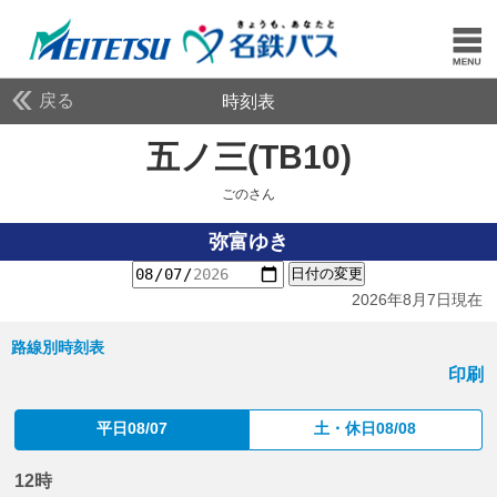
戻る
時刻表
五ノ三(TB10)
ごのさん
ごのさん
弥富ゆき
日付の変更
2026年8月7日現在
路線別時刻表
印刷
平日08/07
土・休日08/08
12時