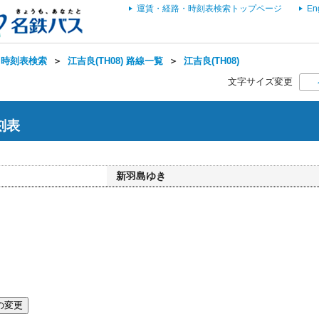
運賃・経路・時刻表検索トップページ
En
・時刻表検索
＞
江吉良(TH08) 路線一覧
＞
江吉良(TH08)
文字サイズ変更
時刻表
新羽島ゆき
の変更