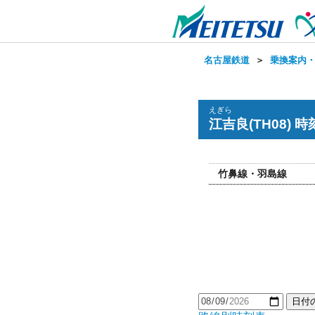
名古屋鉄道
＞
乗換案内
えぎら
江吉良(TH08) 
竹鼻線・羽島線
日付