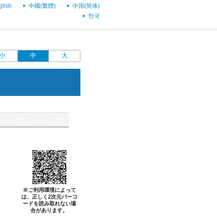
glish
中國(繁體)
中国(简体)
한국
小
中
大
※ご利用環境によって
は、正しく2次元バーコ
ードを読み取れない場
合があります。