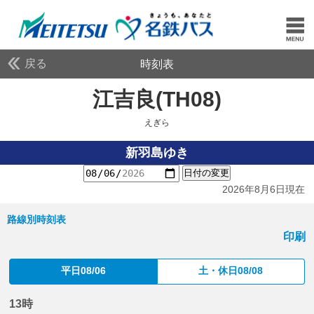
戻る
時刻表
江吉良(TH08)
えぎら
えぎら
新羽島ゆき
日付の変更
2026年8月6日現在
路線別時刻表
印刷
平日08/06
土・休日08/08
13時