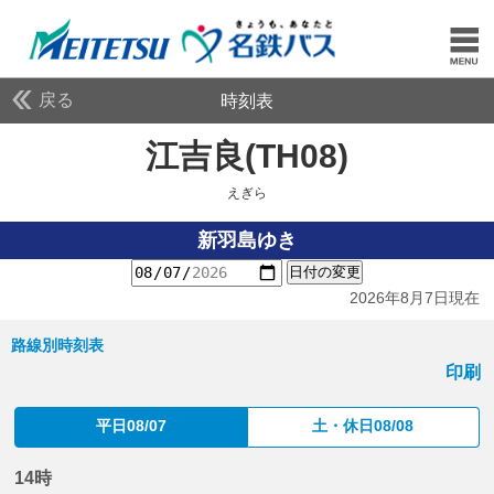
戻る
時刻表
江吉良(TH08)
えぎら
えぎら
新羽島ゆき
日付の変更
2026年8月7日現在
路線別時刻表
印刷
平日08/07
土・休日08/08
14時