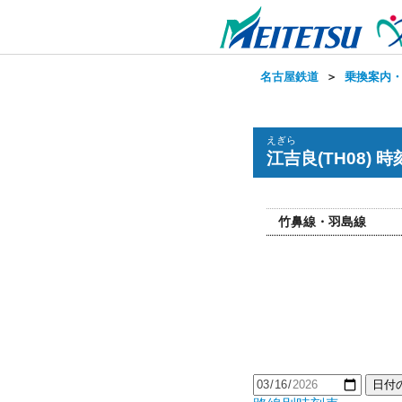
名古屋鉄道
＞
乗換案内
えぎら
江吉良(TH08) 
竹鼻線・羽島線
日付