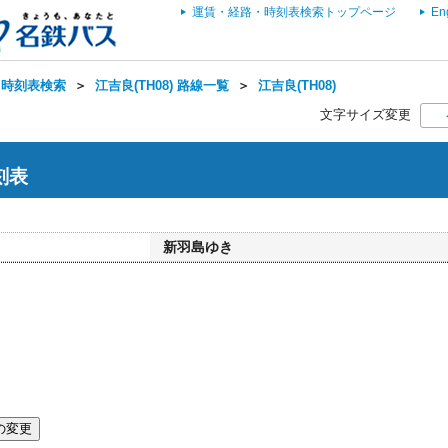
運賃・経路・時刻表検索トップページ
En
・時刻表検索
＞
江吉良(TH08) 路線一覧
＞
江吉良(TH08)
文字サイズ変更
時刻表
新羽島ゆき
の変更