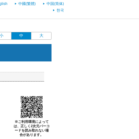
glish
中國(繁體)
中国(简体)
한국
小
中
大
※ご利用環境によって
は、正しく2次元バーコ
ードを読み取れない場
合があります。