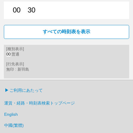
00
30
0分はつ 普通新羽島いき
30分はつ 普通新羽島いき
すべての時刻表を表示
[種別表示]
00
:普通
[行先表示]
無印 : 新羽島
ご利用にあたって
運賃・経路・時刻表検索トップページ
English
中國(繁體)