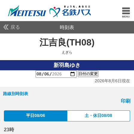
戻る
時刻表
江吉良(TH08)
えぎら
えぎら
新羽島ゆき
日付の変更
2026年8月6日現在
路線別時刻表
印刷
平日08/06
土・休日08/08
23時