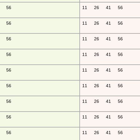
56
11
26
41
56
56
11
26
41
56
56
11
26
41
56
56
11
26
41
56
56
11
26
41
56
56
11
26
41
56
56
11
26
41
56
56
11
26
41
56
56
11
26
41
56