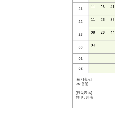
11
26
41
21
11
26
39
22
08
26
44
23
04
00
01
02
[種別表示]
:普通
00
[行先表示]
無印 : 碧南