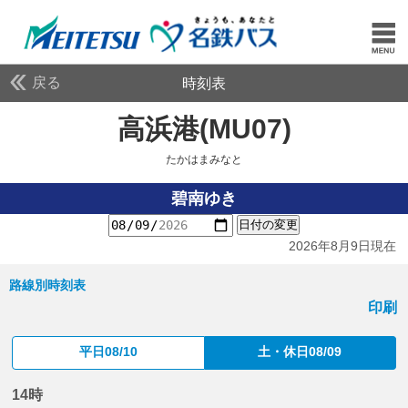
戻る
時刻表
高浜港(MU07)
たかはま
たかはまみなと
碧南ゆき
日付の変更
2026年8月9日現在
路線別時刻表
印刷
平日08/10
土・休日08/09
14時