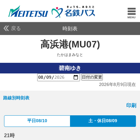
戻る
時刻表
高浜港(MU07)
たかはま
たかはまみなと
碧南ゆき
日付の変更
2026年8月9日現在
路線別時刻表
印刷
平日08/10
土・休日08/09
21時