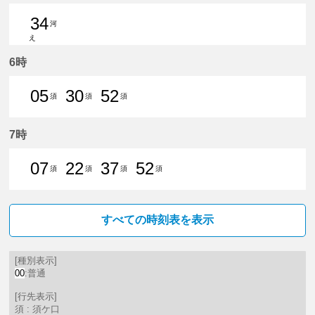
34
河
え
34分はつ 普通河和いき
6時
05
30
52
須
須
須
5分はつ 普通須ケ口いき
30分はつ 普通須ケ口いき
52分はつ 普通須ケ口いき
7時
07
22
37
52
須
須
須
須
7分はつ 普通須ケ口いき
22分はつ 普通須ケ口いき
37分はつ 普通須ケ口いき
52分はつ 普通須ケ口
すべての時刻表を表示
[種別表示]
00
:普通
[行先表示]
須 : 須ケ口