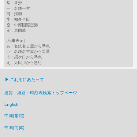
常 : 常滑
一 : 名鉄一宮
河 : 河和
半 : 知多半田
空 : 中部国際空港
岡 : 東岡崎
[記事表示]
あ : 名鉄名古屋から準急
い : 名鉄名古屋から普通
う : 須ケ口から準急
え : 太田川から急行
ご利用にあたって
運賃・経路・時刻表検索トップページ
English
中國(繁體)
中国(简体)