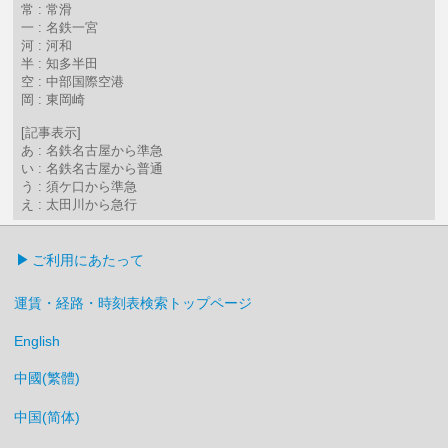
常 : 常滑
一 : 名鉄一宮
河 : 河和
半 : 知多半田
空 : 中部国際空港
岡 : 東岡崎
[記事表示]
あ : 名鉄名古屋から準急
い : 名鉄名古屋から普通
う : 須ケ口から準急
え : 太田川から急行
ご利用にあたって
運賃・経路・時刻表検索トップページ
English
中國(繁體)
中国(简体)