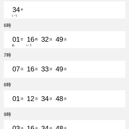
34
半
いう
34分はつ 普通知多半田いき
6時
01
16
32
49
空
岡
須
須
あ
いう
1分はつ 普通中部国際空港いき
16分はつ 普通東岡崎いき
32分はつ 普通須ケ口いき
49分はつ 普通須ケ口
7時
07
16
33
49
須
須
須
須
7分はつ 普通須ケ口いき
16分はつ 普通須ケ口いき
33分はつ 普通須ケ口いき
49分はつ 普通須ケ口
8時
01
12
34
48
須
須
須
須
1分はつ 普通須ケ口いき
12分はつ 普通須ケ口いき
34分はつ 普通須ケ口いき
48分はつ 普通須ケ口
9時
03
16
34
48
須
須
須
須