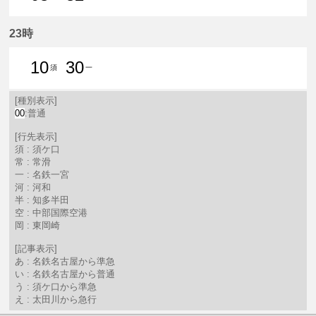
3分はつ 普通須ケ口いき
32分はつ 普通常滑いき
23時
10
30
須
一
10分はつ 普通須ケ口いき
30分はつ 普通名鉄一宮いき
[種別表示]
00
:普通
[行先表示]
須 : 須ケ口
常 : 常滑
一 : 名鉄一宮
河 : 河和
半 : 知多半田
空 : 中部国際空港
岡 : 東岡崎
[記事表示]
あ : 名鉄名古屋から準急
い : 名鉄名古屋から普通
う : 須ケ口から準急
え : 太田川から急行