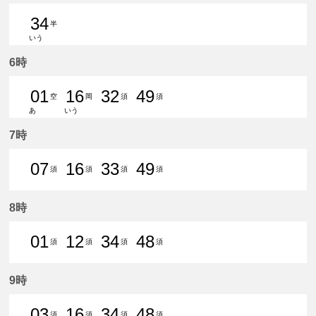
34
半
いう
34分はつ 普通知多半田いき
6時
01
16
32
49
空
岡
須
須
あ
いう
1分はつ 普通中部国際空港いき
16分はつ 普通東岡崎いき
32分はつ 普通須ケ口いき
49分はつ 普通須ケ口
7時
07
16
33
49
須
須
須
須
7分はつ 普通須ケ口いき
16分はつ 普通須ケ口いき
33分はつ 普通須ケ口いき
49分はつ 普通須ケ口
8時
01
12
34
48
須
須
須
須
1分はつ 普通須ケ口いき
12分はつ 普通須ケ口いき
34分はつ 普通須ケ口いき
48分はつ 普通須ケ口
9時
03
16
34
48
須
須
須
須