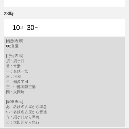
3分はつ 普通須ケ口いき
32分はつ 普通常滑いき
23時
10
30
須
一
10分はつ 普通須ケ口いき
30分はつ 普通名鉄一宮いき
[種別表示]
00
:普通
[行先表示]
須 : 須ケ口
常 : 常滑
一 : 名鉄一宮
河 : 河和
半 : 知多半田
空 : 中部国際空港
岡 : 東岡崎
[記事表示]
あ : 名鉄名古屋から準急
い : 名鉄名古屋から普通
う : 須ケ口から準急
え : 太田川から急行