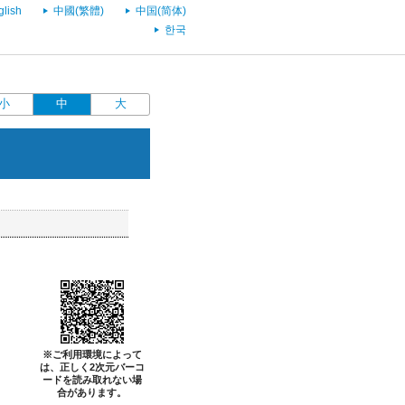
glish
中國(繁體)
中国(简体)
한국
小
中
大
※ご利用環境によって
は、正しく2次元バーコ
ードを読み取れない場
合があります。