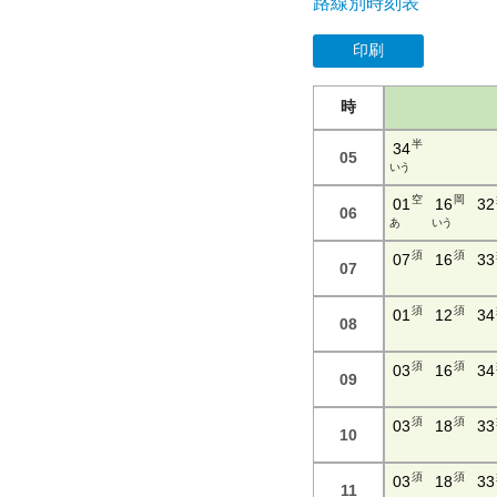
路線別時刻表
印刷
時
半
34
05
い う
空
岡
01
16
32
06
あ
い う
須
須
07
16
33
07
須
須
01
12
34
08
須
須
03
16
34
09
須
須
03
18
33
10
須
須
03
18
33
11