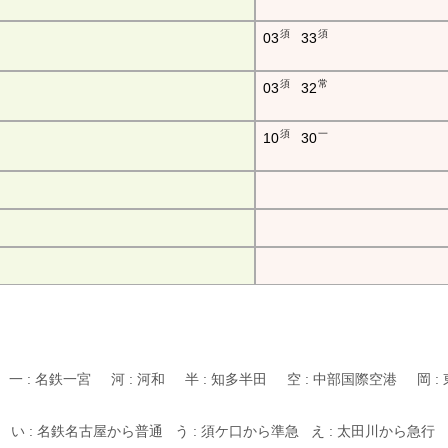
須
須
03
33
須
常
03
32
須
一
10
30
滑 一 : 名鉄一宮 河 : 河和 半 : 知多半田 空 : 中部国際空港 岡 
 い : 名鉄名古屋から普通 う : 須ケ口から準急 え : 太田川から急行