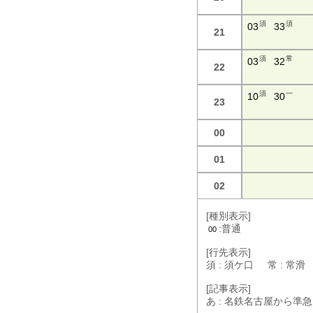
須
須
03
33
21
須
常
03
32
22
須
一
10
30
23
00
01
02
[種別表示]
:普通
00
[行先表示]
須 : 須ケ口 常 : 常
[記事表示]
あ : 名鉄名古屋から準急