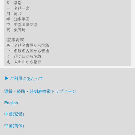
常 : 常滑
一 : 名鉄一宮
河 : 河和
半 : 知多半田
空 : 中部国際空港
岡 : 東岡崎
[記事表示]
あ : 名鉄名古屋から準急
い : 名鉄名古屋から普通
う : 須ケ口から準急
え : 太田川から急行
ご利用にあたって
運賃・経路・時刻表検索トップページ
English
中國(繁體)
中国(简体)