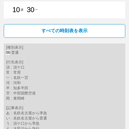
10
30
須
一
10分はつ 普通須ケ口いき
30分はつ 普通名鉄一宮いき
すべての時刻表を表示
[種別表示]
00
:普通
[行先表示]
須 : 須ケ口
常 : 常滑
一 : 名鉄一宮
河 : 河和
半 : 知多半田
空 : 中部国際空港
岡 : 東岡崎
[記事表示]
あ : 名鉄名古屋から準急
い : 名鉄名古屋から普通
う : 須ケ口から準急
え : 太田川から急行