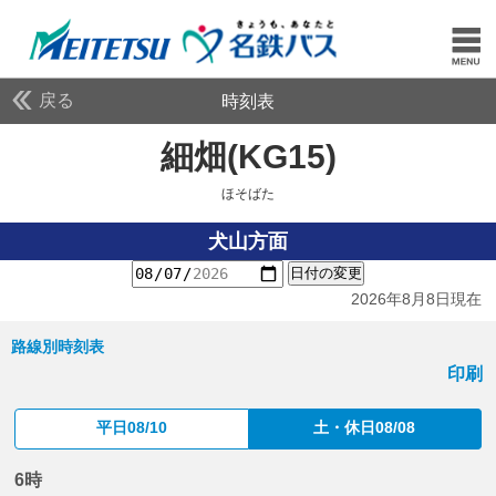
戻る
時刻表
細畑(KG15)
ほそばた
ほそばた
犬山方面
日付の変更
2026年8月8日現在
路線別時刻表
印刷
平日08/10
土・休日08/08
6時