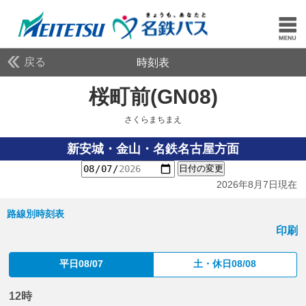
戻る
時刻表
桜町前(GN08)
さくらま
さくらまちまえ
新安城・金山・名鉄名古屋方面
日付の変更
2026年8月7日現在
路線別時刻表
印刷
平日08/07
土・休日08/08
12時