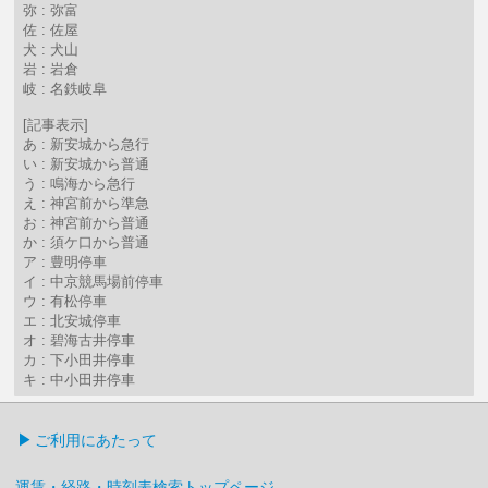
弥 : 弥富
佐 : 佐屋
犬 : 犬山
岩 : 岩倉
岐 : 名鉄岐阜
[記事表示]
あ : 新安城から急行
い : 新安城から普通
う : 鳴海から急行
え : 神宮前から準急
お : 神宮前から普通
か : 須ケ口から普通
ア : 豊明停車
イ : 中京競馬場前停車
ウ : 有松停車
エ : 北安城停車
オ : 碧海古井停車
カ : 下小田井停車
キ : 中小田井停車
ご利用にあたって
運賃・経路・時刻表検索トップページ