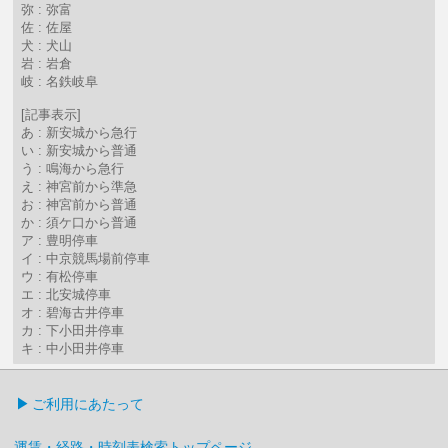
弥 : 弥富
佐 : 佐屋
犬 : 犬山
岩 : 岩倉
岐 : 名鉄岐阜
[記事表示]
あ : 新安城から急行
い : 新安城から普通
う : 鳴海から急行
え : 神宮前から準急
お : 神宮前から普通
か : 須ケ口から普通
ア : 豊明停車
イ : 中京競馬場前停車
ウ : 有松停車
エ : 北安城停車
オ : 碧海古井停車
カ : 下小田井停車
キ : 中小田井停車
ご利用にあたって
運賃・経路・時刻表検索トップページ