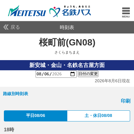
戻る
時刻表
桜町前(GN08)
さくらま
さくらまちまえ
新安城・金山・名鉄名古屋方面
日付の変更
2026年8月6日現在
路線別時刻表
印刷
平日08/06
土・休日08/08
18時