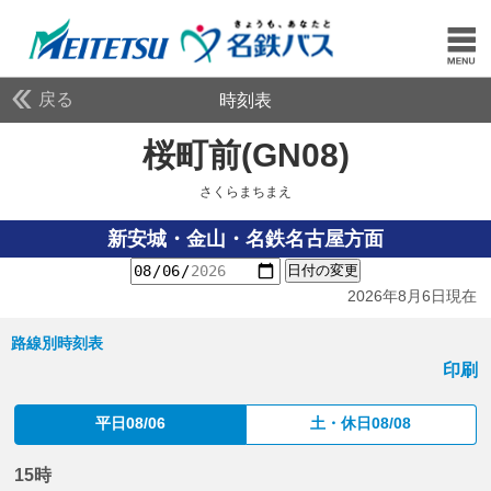
戻る
時刻表
桜町前(GN08)
さくらま
さくらまちまえ
新安城・金山・名鉄名古屋方面
日付の変更
2026年8月6日現在
路線別時刻表
印刷
平日08/06
土・休日08/08
15時