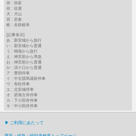
弥 : 弥富
佐 : 佐屋
犬 : 犬山
岩 : 岩倉
岐 : 名鉄岐阜
[記事表示]
あ : 新安城から急行
い : 新安城から普通
う : 鳴海から急行
え : 神宮前から準急
お : 神宮前から普通
か : 須ケ口から普通
ア : 豊明停車
イ : 中京競馬場前停車
ウ : 有松停車
エ : 北安城停車
オ : 碧海古井停車
カ : 下小田井停車
キ : 中小田井停車
ご利用にあたって
運賃・経路・時刻表検索トップページ