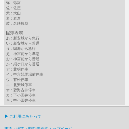
弥 : 弥富
佐 : 佐屋
犬 : 犬山
岩 : 岩倉
岐 : 名鉄岐阜
[記事表示]
あ : 新安城から急行
い : 新安城から普通
う : 鳴海から急行
え : 神宮前から準急
お : 神宮前から普通
か : 須ケ口から普通
ア : 豊明停車
イ : 中京競馬場前停車
ウ : 有松停車
エ : 北安城停車
オ : 碧海古井停車
カ : 下小田井停車
キ : 中小田井停車
ご利用にあたって
運賃・経路・時刻表検索トップページ