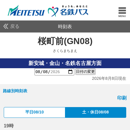
戻る
時刻表
桜町前(GN08)
さくらま
さくらまちまえ
新安城・金山・名鉄名古屋方面
日付の変更
2026年8月8日現在
路線別時刻表
印刷
平日08/10
土・休日08/08
19時