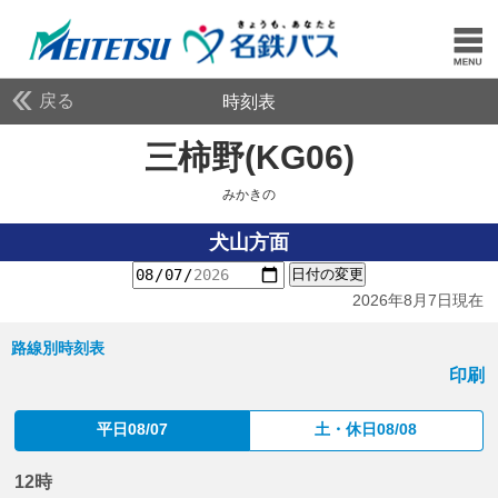
戻る
時刻表
三柿野(KG06)
みかきの
みかきの
犬山方面
日付の変更
2026年8月7日現在
路線別時刻表
印刷
平日08/07
土・休日08/08
12時