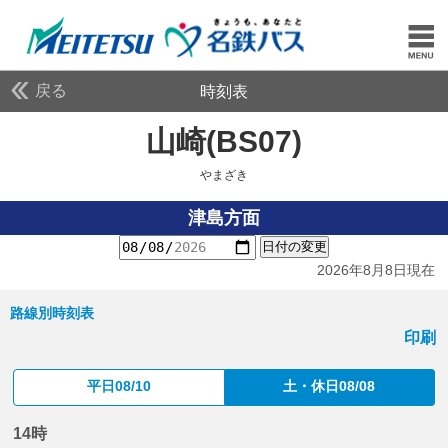
戻る
時刻表
山崎(BS07)
やまざき
やまざき
津島方面
日付の変更
2026年8月8日現在
路線別時刻表
印刷
平日08/10
土・休日08/08
14時