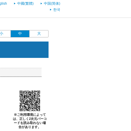
glish
中國(繁體)
中国(简体)
한국
小
中
大
※ご利用環境によって
は、正しく2次元バーコ
ードを読み取れない場
合があります。