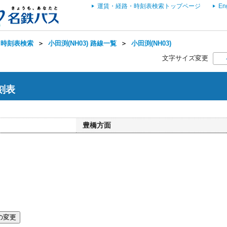
運賃・経路・時刻表検索トップページ
En
・時刻表検索
＞
小田渕(NH03) 路線一覧
＞
小田渕(NH03)
文字サイズ変更
時刻表
豊橋方面
の変更