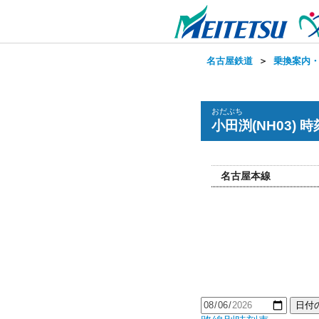
名古屋鉄道
＞
乗換案内
おだぶち
小田渕(NH03) 
名古屋本線
日付