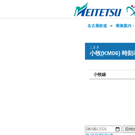
名古屋鉄道
＞
乗換案内
こまき
小牧(KM06) 時刻
小牧線
日付