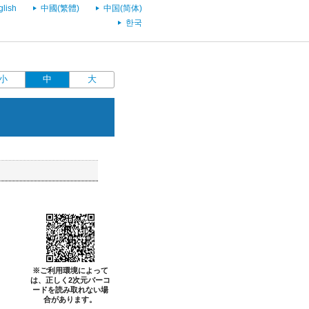
glish
中國(繁體)
中国(简体)
한국
小
中
大
※ご利用環境によって
は、正しく2次元バーコ
ードを読み取れない場
合があります。