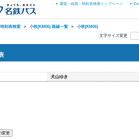
運賃・経路・時刻表検索トップページ
En
・時刻表検索
＞
小牧(KM06) 路線一覧
＞
小牧(KM06)
文字サイズ変更
表
犬山ゆき
の変更