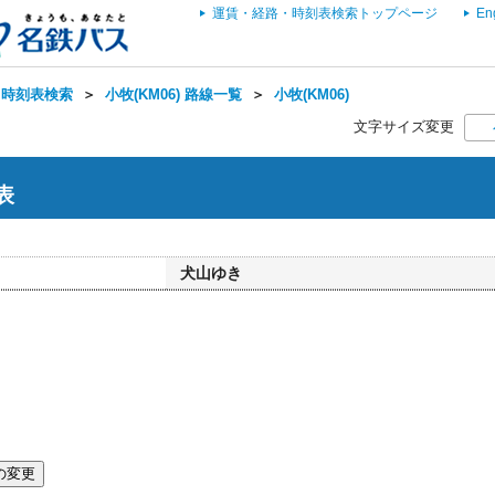
運賃・経路・時刻表検索トップページ
En
・時刻表検索
＞
小牧(KM06) 路線一覧
＞
小牧(KM06)
文字サイズ変更
表
犬山ゆき
の変更