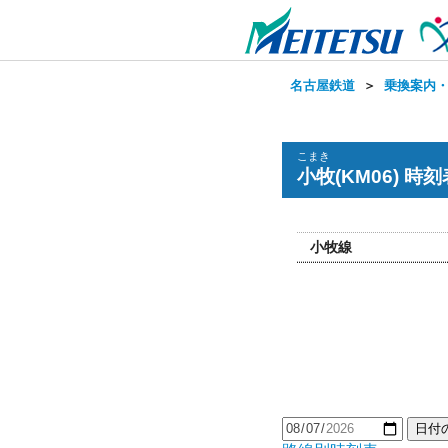
名古屋鉄道
＞
乗換案内
こまき
小牧(KM06) 時刻
小牧線
日付