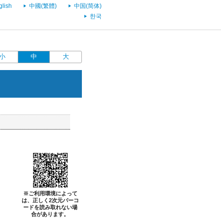
glish
中國(繁體)
中国(简体)
한국
小
中
大
※ご利用環境によって
は、正しく2次元バーコ
ードを読み取れない場
合があります。