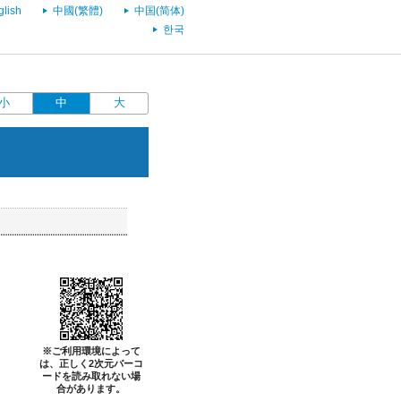
glish
中國(繁體)
中国(简体)
한국
小
中
大
※ご利用環境によって
は、正しく2次元バーコ
ードを読み取れない場
合があります。