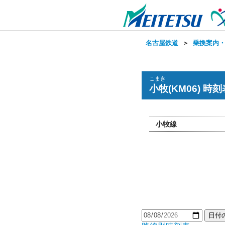
名古屋鉄道
＞
乗換案内
こまき
小牧(KM06) 時刻
小牧線
日付