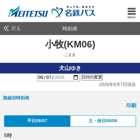
戻る
時刻表
小牧(KM06)
こまき
こまき
犬山ゆき
日付の変更
2026年8月7日現在
路線別時刻表
印刷
平日08/07
土・休日08/08
5時