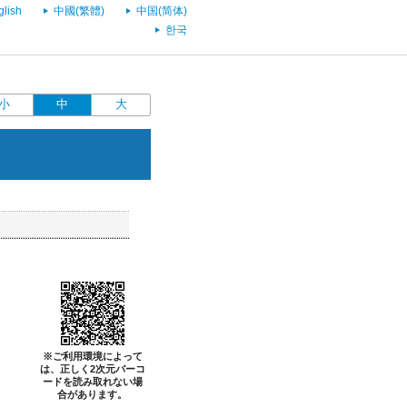
glish
中國(繁體)
中国(简体)
한국
小
中
大
※ご利用環境によって
は、正しく2次元バーコ
ードを読み取れない場
合があります。