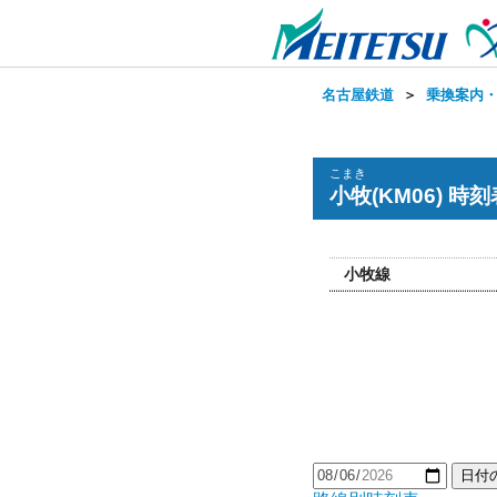
名古屋鉄道
＞
乗換案内
こまき
小牧(KM06) 時刻
小牧線
日付