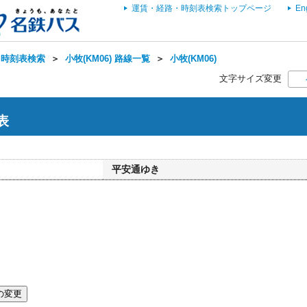
運賃・経路・時刻表検索トップページ
En
・時刻表検索
＞
小牧(KM06) 路線一覧
＞
小牧(KM06)
文字サイズ変更
表
平安通ゆき
の変更