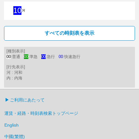
10
河
10分はつ 急行河和いき
すべての時刻表を表示
[種別表示]
00
:普通
00
:準急
00
:急行
00
:快速急行
[行先表示]
河 : 河和
内 : 内海
ご利用にあたって
運賃・経路・時刻表検索トップページ
English
中國(繁體)