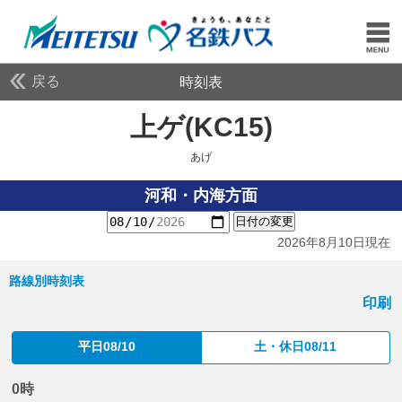
戻る
時刻表
上ゲ(KC15)
あげ
あげ
河和・内海方面
日付の変更
2026年8月10日現在
路線別時刻表
印刷
平日08/10
土・休日08/11
0時