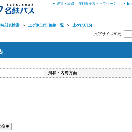
運賃・経路・時刻表検索トップページ
En
・時刻表検索
＞
上ゲ(KC15) 路線一覧
＞
上ゲ(KC15)
文字サイズ変更
表
河和・内海方面
の変更