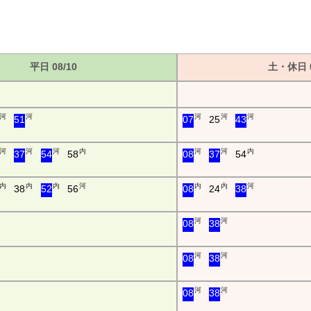
平日 08/10
土・休日 0
河
河
河
河
河
51
07
25
43
河
河
河
内
河
河
内
37
54
58
08
37
54
内
内
内
河
内
内
河
38
52
56
08
24
38
河
河
08
38
河
河
08
38
河
河
08
38