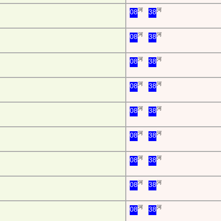
河
河
08
38
河
河
08
38
河
河
08
38
河
河
08
38
河
河
08
38
河
河
08
38
河
河
08
38
河
河
08
38
河
河
08
38