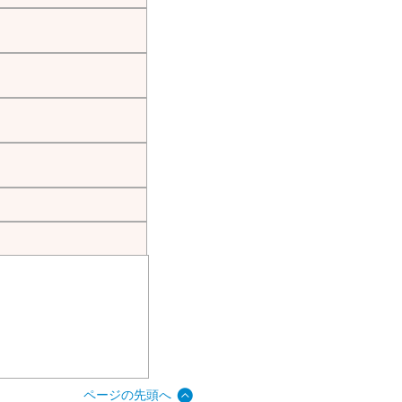
ページの先頭へ