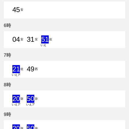
45
安
45分はつ 普通新安城いき
6時
04
31
51
安
安
佐
いえ
4分はつ 普通新安城いき
31分はつ 普通新安城いき
51分はつ 急行佐屋いき
7時
21
49
佐
西
いえア
21分はつ 急行佐屋いき
49分はつ 普通西尾いき
8時
20
50
弥
弥
いえア
いえア
20分はつ 急行弥富いき
50分はつ 急行弥富いき
9時
20
50
弥
弥