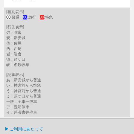
22分はつ 普通新安城いき
52分はつ 普通新安城いき
[種別表示]
00
:普通
00
:急行
00
:特急
[行先表示]
弥 : 弥富
安 : 新安城
佐 : 佐屋
西 : 西尾
岩 : 岩倉
須 : 須ケ口
岐 : 名鉄岐阜
[記事表示]
あ : 新安城から普通
い : 神宮前から準急
う : 神宮前から普通
え : 須ケ口から普通
一般 : 全車一般車
ア : 豊明停車
イ : 碧海古井停車
ご利用にあたって