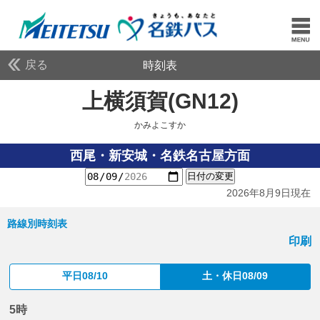
戻る
時刻表
上横須賀(GN12)
かみよ
かみよこすか
西尾・新安城・名鉄名古屋方面
日付の変更
2026年8月9日現在
路線別時刻表
印刷
平日08/10
土・休日08/09
5時