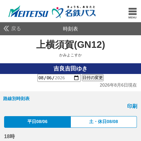
戻る
時刻表
上横須賀(GN12)
かみよ
かみよこすか
吉良吉田ゆき
日付の変更
2026年8月6日現在
路線別時刻表
印刷
平日08/06
土・休日08/08
18時