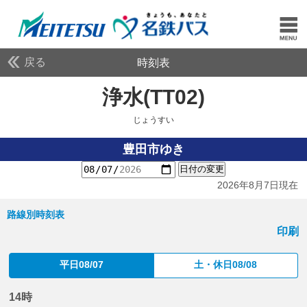
戻る
時刻表
浄水(TT02)
じょうす
じょうすい
豊田市ゆき
日付の変更
2026年8月7日現在
路線別時刻表
印刷
平日08/07
土・休日08/08
14時