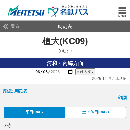
戻る
時刻表
植大(KC09)
うえだい
うえだい
河和・内海方面
日付の変更
2026年8月7日現在
路線別時刻表
印刷
平日08/07
土・休日08/08
7時