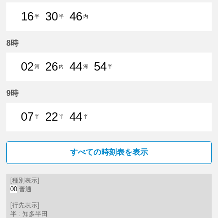
16
30
46
半
半
内
16分はつ 普通知多半田いき
30分はつ 普通知多半田いき
46分はつ 普通内海（愛
8時
02
26
44
54
河
内
河
半
2分はつ 普通河和いき
26分はつ 普通内海（愛知県）
44分はつ 普通河和いき
54分はつ 普通知多
9時
07
22
44
半
半
半
7分はつ 普通知多半田いき
22分はつ 普通知多半田いき
44分はつ 普通知多半田いき
すべての時刻表を表示
[種別表示]
00
:普通
[行先表示]
半 : 知多半田