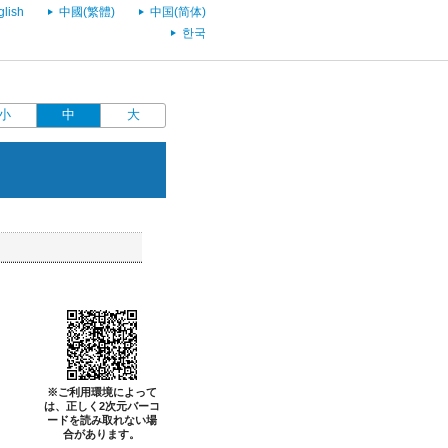
glish
中國(繁體)
中国(简体)
한국
小
中
大
※ご利用環境によって
は、正しく2次元バーコ
ードを読み取れない場
合があります。