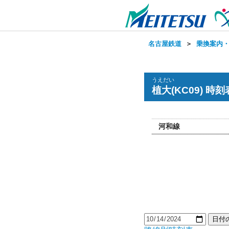
名古屋鉄道
＞
乗換案内
うえだい
植大(KC09) 時刻
河和線
日付