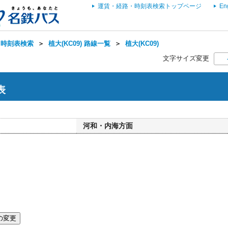
運賃・経路・時刻表検索トップページ
En
・時刻表検索
＞
植大(KC09) 路線一覧
＞
植大(KC09)
文字サイズ変更
表
河和・内海方面
の変更