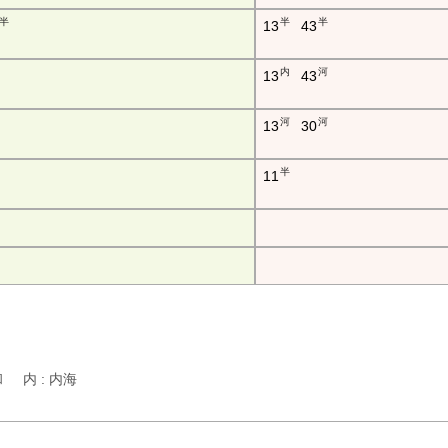
半
半
半
13
43
内
河
13
43
河
河
13
30
半
11
河和 内 : 内海