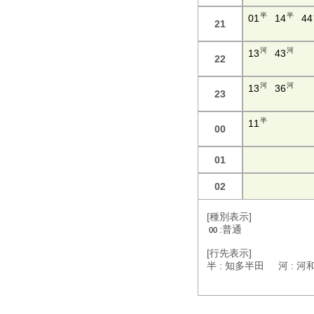
半
半
01
14
44
21
河
河
13
43
22
河
河
13
36
23
半
11
00
01
02
[種別表示]
:普通
00
[行先表示]
半 : 知多半田 河 : 