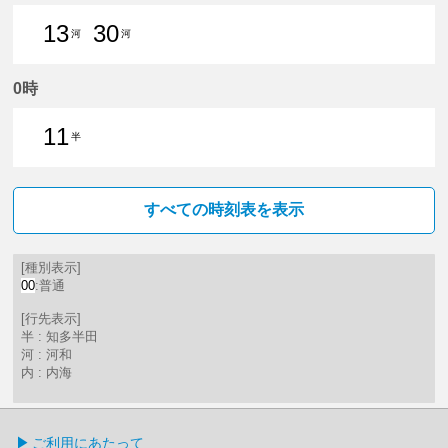
13
30
河
河
13分はつ 普通河和いき
30分はつ 普通河和いき
0時
11
半
11分はつ 普通知多半田いき
すべての時刻表を表示
[種別表示]
00
:普通
[行先表示]
半 : 知多半田
河 : 河和
内 : 内海
ご利用にあたって