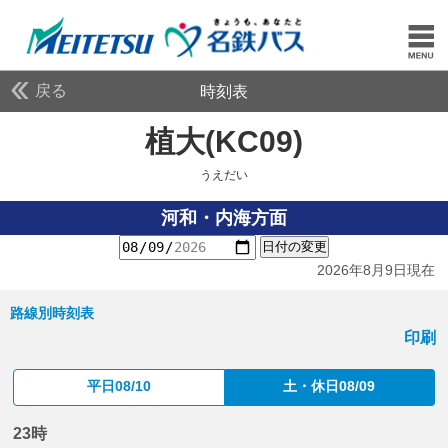
戻る
時刻表
植大(KC09)
うえだい
うえだい
河和・内海方面
日付の変更
2026年8月9日現在
路線別時刻表
印刷
平日08/10
土・休日08/09
23時