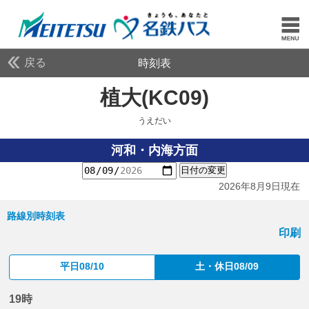
戻る
時刻表
植大(KC09)
うえだい
うえだい
河和・内海方面
日付の変更
2026年8月9日現在
路線別時刻表
印刷
平日08/10
土・休日08/09
19時