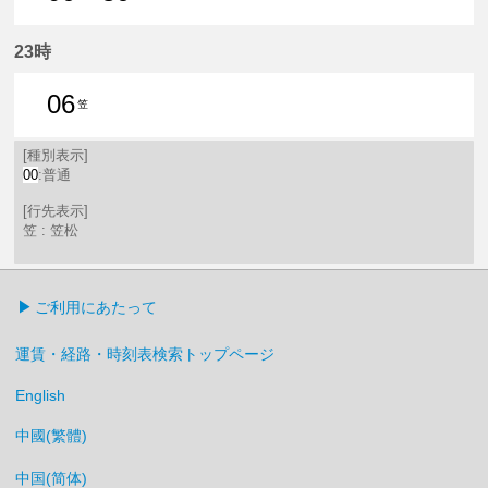
6分はつ 普通笠松いき
36分はつ 普通笠松いき
23時
06
笠
6分はつ 普通笠松いき
[種別表示]
00
:普通
[行先表示]
笠 : 笠松
ご利用にあたって
運賃・経路・時刻表検索トップページ
English
中國(繁體)
中国(简体)