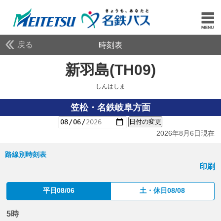
戻る
時刻表
新羽島(TH09)
しんはし
しんはしま
笠松・名鉄岐阜方面
日付の変更
2026年8月6日現在
路線別時刻表
印刷
平日08/06
土・休日08/08
5時