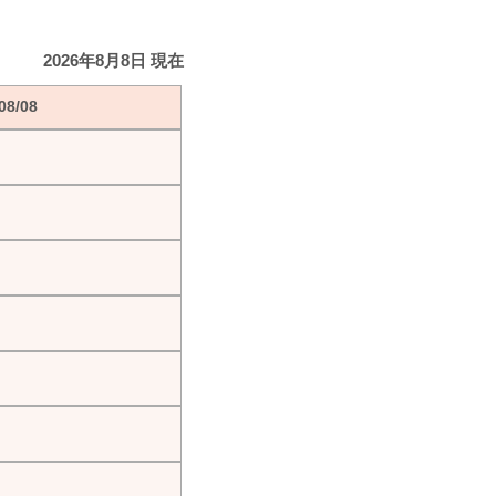
2026年8月8日 現在
8/08