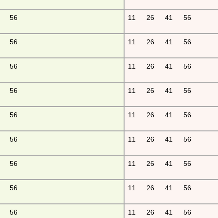
56
11
26
41
56
56
11
26
41
56
56
11
26
41
56
56
11
26
41
56
56
11
26
41
56
56
11
26
41
56
56
11
26
41
56
56
11
26
41
56
56
11
26
41
56