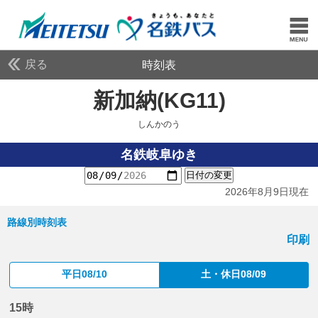
戻る
時刻表
新加納(KG11)
しんかの
しんかのう
名鉄岐阜ゆき
日付の変更
2026年8月9日現在
路線別時刻表
印刷
平日08/10
土・休日08/09
15時