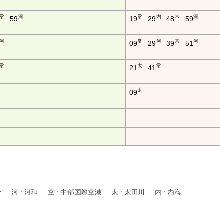
常
河
常
内
常
河
59
19
29
48
59
河
常
河
常
河
09
29
39
51
常
太
常
21
41
太
09
常滑 河 : 河和 空 : 中部国際空港 太 : 太田川 内 : 内海