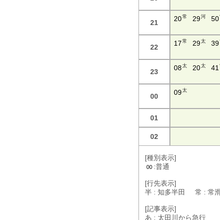
常
河
20
29
50
21
常
太
17
29
39
22
太
太
08
20
41
23
太
09
00
01
02
[種別表示]
:普通
00
[行先表示]
半 : 知多半田 常 : 
[記事表示]
あ : 太田川から急行