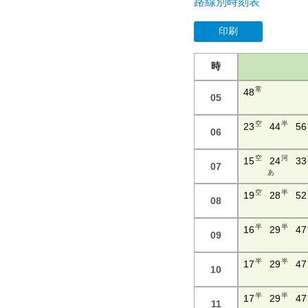
路線別時刻表
印刷
時
常
48
05
空
半
23
44
56
06
空
河
15
24
33
07
あ
空
半
19
28
52
08
半
半
16
29
47
09
半
半
17
29
47
10
半
半
17
29
47
11