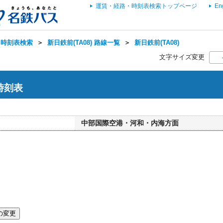
運賃・経路・時刻表検索トップページ
En
・時刻表検索
＞
新日鉄前(TA08) 路線一覧
＞
新日鉄前(TA08)
文字サイズ変更
 時刻表
中部国際空港・河和・内海方面
の変更