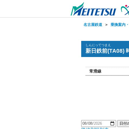
名古屋鉄道
＞
乗換案内
しんにってつまえ
新日鉄前(TA08)
常滑線
日付