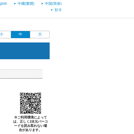
glish
中國(繁體)
中国(简体)
한국
小
中
大
※ご利用環境によって
は、正しく2次元バーコ
ードを読み取れない場
合があります。