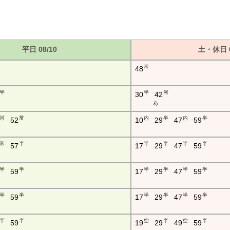
平日 08/10
土・休日 0
常
48
半
半
河
30
42
あ
河
常
内
半
内
半
52
10
29
47
59
常
半
半
半
半
半
57
17
29
47
59
半
半
半
半
半
半
59
17
29
47
59
半
半
半
半
半
半
59
17
29
47
59
半
半
空
半
空
半
59
19
29
49
59